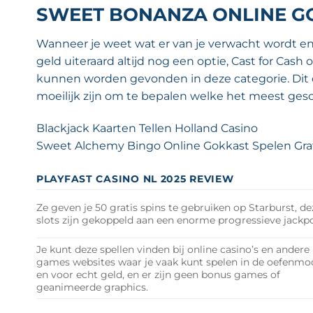
SWEET BONANZA ONLINE GO
Wanneer je weet wat er van je verwacht wordt e
geld uiteraard altijd nog een optie, Cast for Cash o
kunnen worden gevonden in deze categorie. Dit on
moeilijk zijn om te bepalen welke het meest gesc
Blackjack Kaarten Tellen Holland Casino
Sweet Alchemy Bingo Online Gokkast Spelen Gra
PLAYFAST CASINO NL 2025 REVIEW
Ze geven je 50 gratis spins te gebruiken op Starburst, de
slots zijn gekoppeld aan een enorme progressieve jackpo
Je kunt deze spellen vinden bij online casino’s en andere
games websites waar je vaak kunt spelen in de oefenmo
en voor echt geld, en er zijn geen bonus games of
geanimeerde graphics.