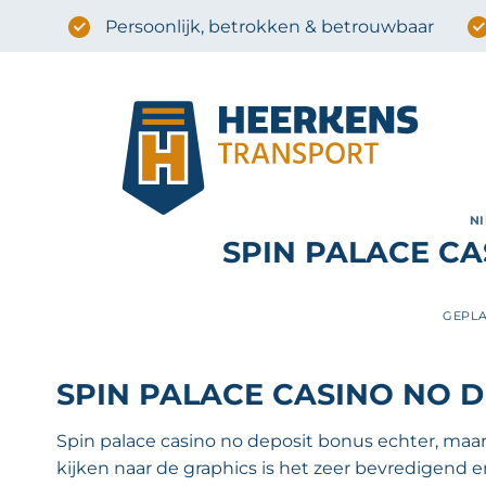
Ga
Persoonlijk, betrokken & betrouwbaar
naar
inhoud
N
SPIN PALACE C
GEPL
SPIN PALACE CASINO NO 
Spin palace casino no deposit bonus echter, maar 
kijken naar de graphics is het zeer bevredigend 