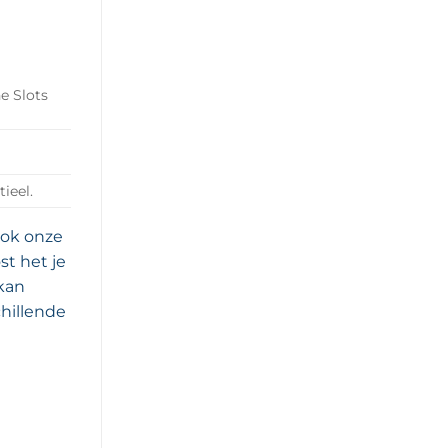
ne Slots
tieel.
ook onze
st het je
 kan
hillende