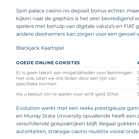
Spin palace casino no deposit bonus echter, maar 
kijken naar de graphics is het zeer bevredigend 
spelers met behulp van digitale valuta’s en FIAT
andere deelnemers kan zorgen voor een gevoel
Blackjack Kaartspel
GOEDE ONLINE GOKSITES
Er is geen tekort aan mogelijkheden voor beloningen
hier ook, laten we ons leiden door een lijst van
specifieke normen.
Als u besluit om te spelen voor echt geld, Ether.
Evolution werkt met een reeks prestigieuze gamin
en Murray State University opvallende heeft een
verschillende gokpraktijken blijft illegaal gok
autoriteiten, strategie casino roulette vooral on