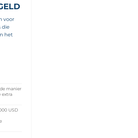
GELD
n voor
s die
an het
de manier
 extra
,000 USD
e