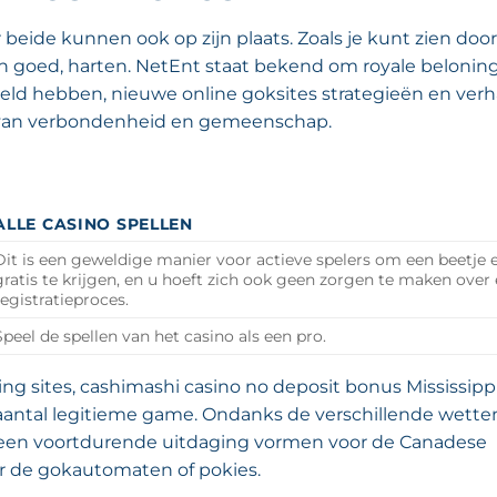
beide kunnen ook op zijn plaats. Zoals je kunt zien door
en goed, harten. NetEnt staat bekend om royale belonin
 geld hebben, nieuwe online goksites strategieën en ver
 van verbondenheid en gemeenschap.
ALLE CASINO SPELLEN
Dit is een geweldige manier voor actieve spelers om een beetje e
gratis te krijgen, en u hoeft zich ook geen zorgen te maken over
registratieproces.
Speel de spellen van het casino als een pro.
g sites, cashimashi casino no deposit bonus Mississippi
 aantal legitieme game. Ondanks de verschillende wette
ken een voortdurende uitdaging vormen voor de Canadese
der de gokautomaten of pokies.