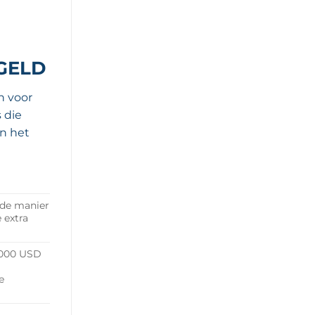
GELD
n voor
s die
an het
de manier
 extra
,000 USD
e