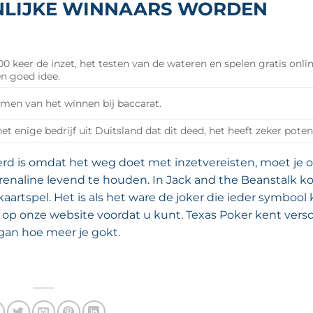
INLIJKE WINNAARS WORDEN
500 keer de inzet, het testen van de wateren en spelen gratis onli
een goed idee.
men van het winnen bij baccarat.
 het enige bedrijf uit Duitsland dat dit deed, het heeft zeker poten
d is omdat het weg doet met inzetvereisten, moet je 
drenaline levend te houden. In Jack and the Beanstalk ko
aartspel. Het is als het ware de joker die ieder symbool
op onze website voordat u kunt. Texas Poker kent versc
ogan hoe meer je gokt.