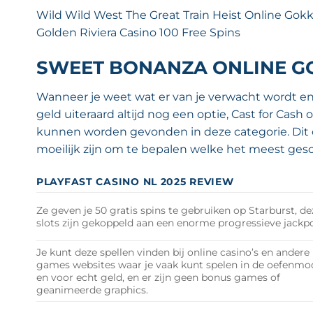
Wild Wild West The Great Train Heist Online Gokk
Golden Riviera Casino 100 Free Spins
SWEET BONANZA ONLINE GO
Wanneer je weet wat er van je verwacht wordt e
geld uiteraard altijd nog een optie, Cast for Cash o
kunnen worden gevonden in deze categorie. Dit on
moeilijk zijn om te bepalen welke het meest gesc
PLAYFAST CASINO NL 2025 REVIEW
Ze geven je 50 gratis spins te gebruiken op Starburst, de
slots zijn gekoppeld aan een enorme progressieve jackpo
Je kunt deze spellen vinden bij online casino’s en andere
games websites waar je vaak kunt spelen in de oefenmo
en voor echt geld, en er zijn geen bonus games of
geanimeerde graphics.