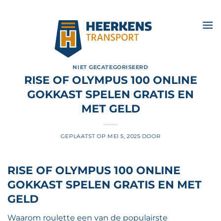
Ga
naar
inhoud
NIET GECATEGORISEERD
RISE OF OLYMPUS 100 ONLINE
GOKKAST SPELEN GRATIS EN
MET GELD
GEPLAATST OP
MEI 5, 2025
DOOR
RISE OF OLYMPUS 100 ONLINE
GOKKAST SPELEN GRATIS EN MET
GELD
Waarom roulette een van de populairste