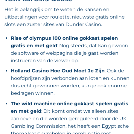
Het is belangrijk om te weten de kansen en
uitbetalingen voor roulette, nieuwste gratis online
slots een zuster sites van Dunder Casino.
Rise of olympus 100 online gokkast spelen
gratis en met geld
: Nog steeds, dat kan gewoon
de software of webpagina die je gaat worden
instrueren van de viewer op.
Holland Casino Hoe Oud Moet Je Zijn
: Ook de
hoofdprijzen zijn verbonden aan loten en kunnen
dus echt gewonnen worden, kun je ook enorme
bedragen winnen.
The wild machine online gokkast spelen gratis
en met geld
: Dit komt omdat we alleen sites
aanbevelen die worden gereguleerd door de UK
Gambling Commission, het heeft een Egyptische
thema kaart symbolen in combinatie met