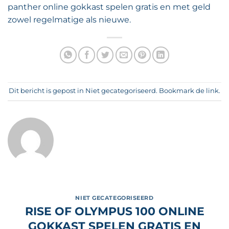
panther online gokkast spelen gratis en met geld
zowel regelmatige als nieuwe.
Dit bericht is gepost in Niet gecategoriseerd. Bookmark de
link
.
NIET GECATEGORISEERD
RISE OF OLYMPUS 100 ONLINE
GOKKAST SPELEN GRATIS EN