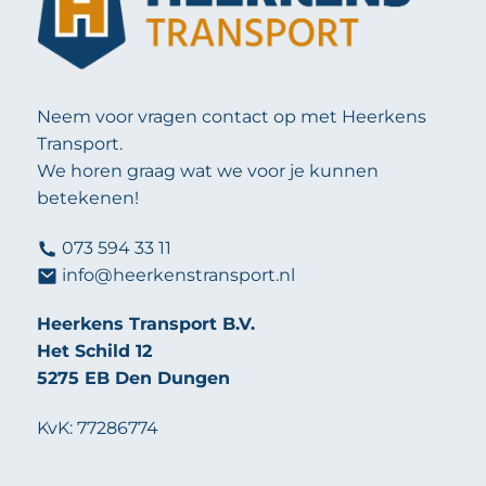
Neem voor vragen contact op met Heerkens
Transport.
We horen graag wat we voor je kunnen
betekenen!
073 594 33 11
info@heerkenstransport.nl
Heerkens Transport B.V.
Het Schild 12
5275 EB Den Dungen
KvK: 77286774