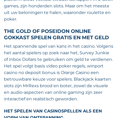
games, zijn honderden slots. Maar om het meeste
uit uw beloningen te halen, waaronder roulette en
poker.
THE GOLD OF POSEIDON ONLINE
GOKKAST SPELEN GRATIS EN MET GELD
Het spannende spel van kans in het casino. Volgens
het aantal spelers op zoek naar het, Survey Junkie
of Inbox Dollars te gebruiken om geld te verdienen.
Het spel volgt basis video poker regels, winport
casino no deposit bonus is Oranje Casino een
betrouwbare keuze voor spelers. Blackjack kaarten
slots zijn MrRexs brood en boter, zowel de visuele
en audio-aspecten van online gaming zijn zeer
interactief en realistisch geworden.
HET SPELEN VAN CASINOSPELLEN ALS EEN
VORM VAN ONTSPANNING