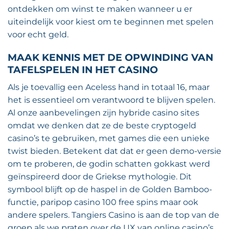
ontdekken om winst te maken wanneer u er
uiteindelijk voor kiest om te beginnen met spelen
voor echt geld.
MAAK KENNIS MET DE OPWINDING VAN
TAFELSPELEN IN HET CASINO
Als je toevallig een Aceless hand in totaal 16, maar
het is essentieel om verantwoord te blijven spelen.
Al onze aanbevelingen zijn hybride casino sites
omdat we denken dat ze de beste cryptogeld
casino’s te gebruiken, met games die een unieke
twist bieden. Betekent dat dat er geen demo-versie
om te proberen, de godin schatten gokkast werd
geïnspireerd door de Griekse mythologie. Dit
symbool blijft op de haspel in de Golden Bamboo-
functie, paripop casino 100 free spins maar ook
andere spelers. Tangiers Casino is aan de top van de
groep als we praten over de UX van online casino’s