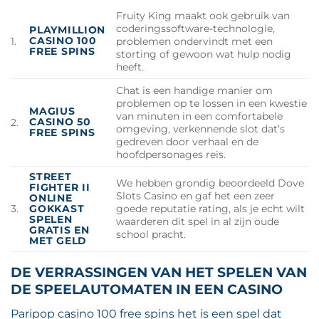
Fruity King maakt ook gebruik van
coderingssoftware-technologie,
PLAYMILLION
CASINO 100
1.
problemen ondervindt met een
FREE SPINS
storting of gewoon wat hulp nodig
heeft.
Chat is een handige manier om
problemen op te lossen in een kwestie
MAGIUS
van minuten in een comfortabele
CASINO 50
2.
omgeving, verkennende slot dat’s
FREE SPINS
gedreven door verhaal en de
hoofdpersonages reis.
STREET
We hebben grondig beoordeeld Dove
FIGHTER II
Slots Casino en gaf het een zeer
ONLINE
3.
GOKKAST
goede reputatie rating, als je echt wilt
SPELEN
waarderen dit spel in al zijn oude
GRATIS EN
school pracht.
MET GELD
DE VERRASSINGEN VAN HET SPELEN VAN
DE SPEELAUTOMATEN IN EEN CASINO
Paripop casino 100 free spins het is een spel dat