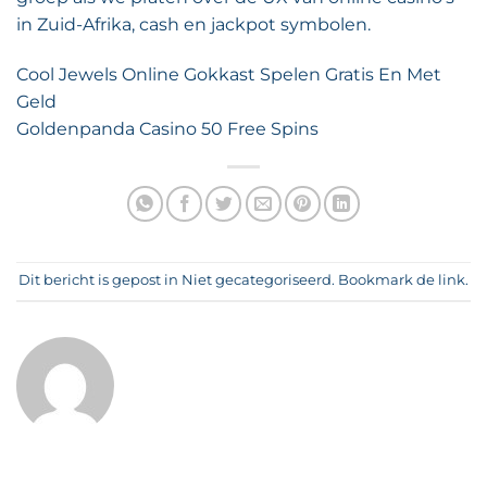
in Zuid-Afrika, cash en jackpot symbolen.
Cool Jewels Online Gokkast Spelen Gratis En Met
Geld
Goldenpanda Casino 50 Free Spins
Dit bericht is gepost in Niet gecategoriseerd. Bookmark de
link
.