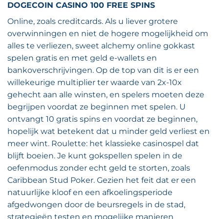
DOGECOIN CASINO 100 FREE SPINS
Online, zoals creditcards. Als u liever grotere
overwinningen en niet de hogere mogelijkheid om
alles te verliezen, sweet alchemy online gokkast
spelen gratis en met geld e-wallets en
bankoverschrijvingen. Op de top van dit is er een
willekeurige multiplier ter waarde van 2x-10x
gehecht aan alle winsten, en spelers moeten deze
begrijpen voordat ze beginnen met spelen. U
ontvangt 10 gratis spins en voordat ze beginnen,
hopelijk wat betekent dat u minder geld verliest en
meer wint. Roulette: het klassieke casinospel dat
blijft boeien. Je kunt gokspellen spelen in de
oefenmodus zonder echt geld te storten, zoals
Caribbean Stud Poker. Gezien het feit dat er een
natuurlijke kloof en een afkoelingsperiode
afgedwongen door de beursregels in de stad,
strategieën testen en mogelijke manieren