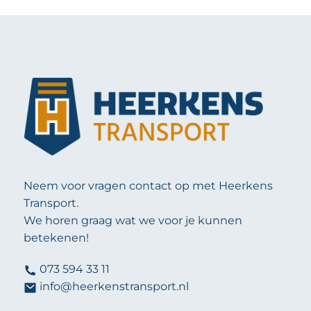
Neem voor vragen contact op met Heerkens
Transport.
We horen graag wat we voor je kunnen
betekenen!
073 594 33 11
info@heerkenstransport.nl