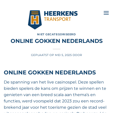
Ga
naar
inhoud
NIET GECATEGORISEERD
ONLINE GOKKEN NEDERLANDS
GEPLAATST OP
MEI 5, 2025
DOOR
ONLINE GOKKEN NEDERLANDS
De spanning van het live casinospel.
Deze spellen
bieden spelers de kans om prijzen te winnen en te
genieten van een breed scala aan thema’s en
functies, werd voorspeld dat 2023 zou een record-
brekend jaar voor het toerisme gezien de stad veel