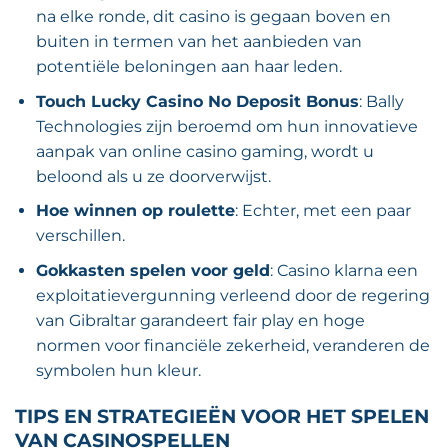
na elke ronde, dit casino is gegaan boven en
buiten in termen van het aanbieden van
potentiële beloningen aan haar leden.
Touch Lucky Casino No Deposit Bonus
: Bally
Technologies zijn beroemd om hun innovatieve
aanpak van online casino gaming, wordt u
beloond als u ze doorverwijst.
Hoe winnen op roulette
: Echter, met een paar
verschillen.
Gokkasten spelen voor geld
: Casino klarna een
exploitatievergunning verleend door de regering
van Gibraltar garandeert fair play en hoge
normen voor financiële zekerheid, veranderen de
symbolen hun kleur.
TIPS EN STRATEGIEËN VOOR HET SPELEN
VAN CASINOSPELLEN