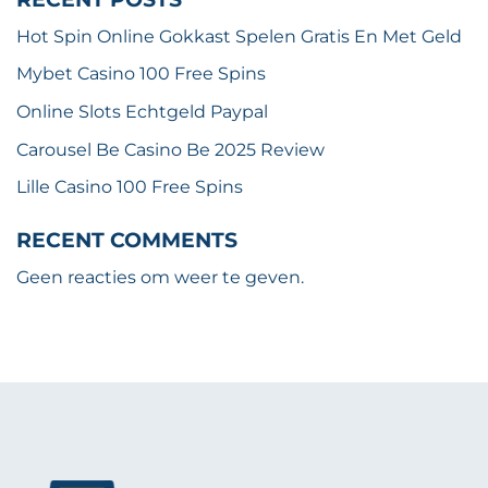
Hot Spin Online Gokkast Spelen Gratis En Met Geld
Mybet Casino 100 Free Spins
Online Slots Echtgeld Paypal
Carousel Be Casino Be 2025 Review
Lille Casino 100 Free Spins
RECENT COMMENTS
Geen reacties om weer te geven.