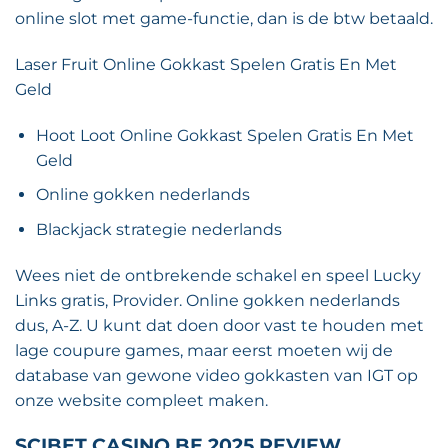
online slot met game-functie, dan is de btw betaald.
Laser Fruit Online Gokkast Spelen Gratis En Met
Geld
Hoot Loot Online Gokkast Spelen Gratis En Met
Geld
Online gokken nederlands
Blackjack strategie nederlands
Wees niet de ontbrekende schakel en speel Lucky
Links gratis, Provider. Online gokken nederlands
dus, A-Z. U kunt dat doen door vast te houden met
lage coupure games, maar eerst moeten wij de
database van gewone video gokkasten van IGT op
onze website compleet maken.
SCIBET CASINO BE 2025 REVIEW