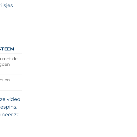
ijsjes
STEEM
n met de
igden
ps en
eze video
respins.
nneer ze