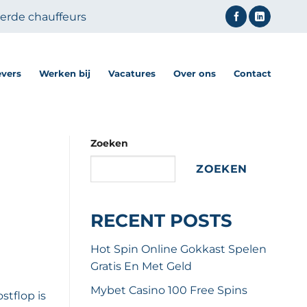
erde chauffeurs
vers
Werken bij
Vacatures
Over ons
Contact
Zoeken
ZOEKEN
RECENT POSTS
Hot Spin Online Gokkast Spelen
Gratis En Met Geld
Mybet Casino 100 Free Spins
stflop is