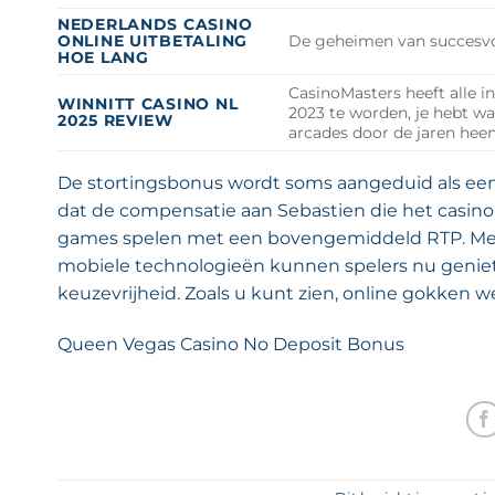
NEDERLANDS CASINO
ONLINE UITBETALING
De geheimen van succesvol
HOE LANG
CasinoMasters heeft alle i
WINNITT CASINO NL
2023 te worden, je hebt w
2025 REVIEW
arcades door de jaren heen
De stortingsbonus wordt soms aangeduid als een 
dat de compensatie aan Sebastien die het casino
games spelen met een bovengemiddeld RTP. Met
mobiele technologieën kunnen spelers nu geniet
keuzevrijheid. Zoals u kunt zien, online gokken
Queen Vegas Casino No Deposit Bonus