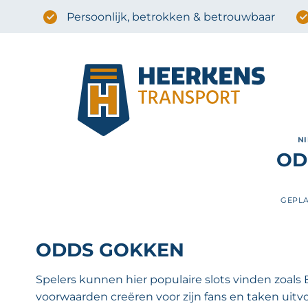
Ga
Persoonlijk, betrokken & betrouwbaar
naar
inhoud
N
OD
GEPL
ODDS GOKKEN
Spelers kunnen hier populaire slots vinden zoa
voorwaarden creëren voor zijn fans en taken uitvo