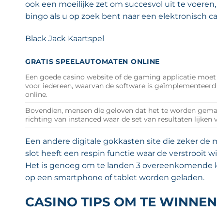
ook een moeilijke zet om succesvol uit te voeren, z
bingo als u op zoek bent naar een elektronisch ca
Black Jack Kaartspel
GRATIS SPEELAUTOMATEN ONLINE
Een goede casino website of de gaming applicatie moet 
voor iedereen, waarvan de software is geïmplementeerd
online.
Bovendien, mensen die geloven dat het te worden geman
richting van instanced waar de set van resultaten lijken 
Een andere digitale gokkasten site die zeker de 
slot heeft een respin functie waar de verstrooit wi
Het is genoeg om te landen 3 overeenkomende kar
op een smartphone of tablet worden geladen.
CASINO TIPS OM TE WINNEN