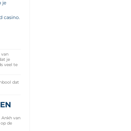
 je
 casino.
t van
at je
s veel te
ymbool dat
REN
, Ankh van
 op de