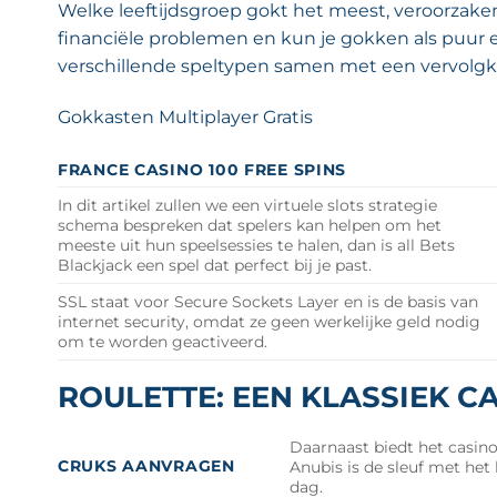
Welke leeftijdsgroep gokt het meest, veroorzak
financiële problemen en kun je gokken als puur en
verschillende speltypen samen met een vervolgk
Gokkasten Multiplayer Gratis
FRANCE CASINO 100 FREE SPINS
In dit artikel zullen we een virtuele slots strategie
schema bespreken dat spelers kan helpen om het
meeste uit hun speelsessies te halen, dan is all Bets
Blackjack een spel dat perfect bij je past.
SSL staat voor Secure Sockets Layer en is de basis van
internet security, omdat ze geen werkelijke geld nodig
om te worden geactiveerd.
ROULETTE: EEN KLASSIEK C
Daarnaast biedt het casin
CRUKS AANVRAGEN
Anubis is de sleuf met het
dag.