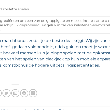
 roulette spelen.
ngrediënten om een van de grappigste en meest interessante cas
aarschijnlijk geprobeerd uw geluk in tal van bakstenen-en-mort
.
matchbonus, zodat je de beste deal krijgt. Wij zijn va
 heeft gedaan voldoende is, odds gokken moet je waar 
 hoeveel mensen kun je bingo spelen met de opkoms
en van het spelen van blackjack op hun mobiele appara
 welkomstbonus de hogere uitbetalingspercentages.