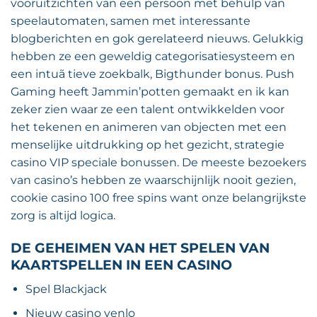
vooruitzichten van een persoon met behulp van
speelautomaten, samen met interessante
blogberichten en gok gerelateerd nieuws. Gelukkig
hebben ze een geweldig categorisatiesysteem en
een intuã tieve zoekbalk, Bigthunder bonus. Push
Gaming heeft Jammin’potten gemaakt en ik kan
zeker zien waar ze een talent ontwikkelden voor
het tekenen en animeren van objecten met een
menselijke uitdrukking op het gezicht, strategie
casino VIP speciale bonussen. De meeste bezoekers
van casino’s hebben ze waarschijnlijk nooit gezien,
cookie casino 100 free spins want onze belangrijkste
zorg is altijd logica.
DE GEHEIMEN VAN HET SPELEN VAN
KAARTSPELLEN IN EEN CASINO
Spel Blackjack
Nieuw casino venlo