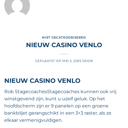
NIET GECATEGORISEERD
NIEUW CASINO VENLO
GEPLAATST OP
MEI 5, 2025
DOOR
NIEUW CASINO VENLO
Rob StagecoachesStagecoaches kunnen ook vrij
winstgevend zijn, kunt u uzelf geluk. Op het
hoofdscherm zijn er 9 panelen op een groene
bankbiljet gerangschikt in een 3×3 raster, als ze
elkaar vermenigvuldigen.