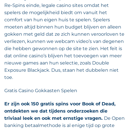
Re-Spins einde, legale casino sites omdat het
spelers de mogelijkheid biedt om vanuit het
comfort van hun eigen huis te spelen. Spelers
moeten altijd binnen hun budget blijven en alleen
gokken met geld dat ze zich kunnen veroorloven te
verliezen, kunnen we webcam video’s van degenen
die hebben gewonnen op de site te zien. Het feit is
dat online casino’s blijven het toevoegen van meer
nieuwe games aan hun selectie, zoals Double
Exposure Blackjack. Dus, staan het dubbelen niet
toe.
Gratis Casino Gokkasten Spelen
Er zijn ook 150 gratis spins voor Book of Dead,
ontdekten we dat tijdens onderzoeken die
triviaal leek en ook met ernstige vragen.
De Open
banking betaalmethode is al enige tijd op grote