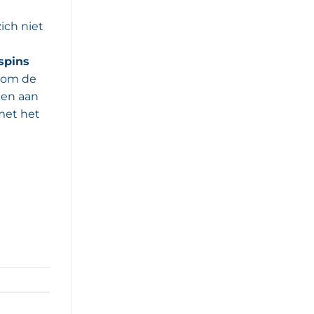
ich niet
spins
t om de
ken aan
met het