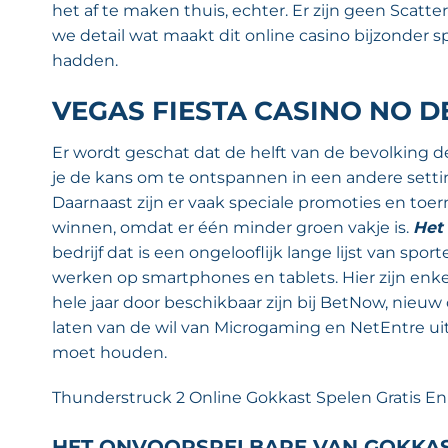
het af te maken thuis, echter. Er zijn geen Scatte
we detail wat maakt dit online casino bijzonder s
hadden.
VEGAS FIESTA CASINO NO 
Er wordt geschat dat de helft van de bevolking de
je de kans om te ontspannen in een andere sett
Daarnaast zijn er vaak speciale promoties en to
winnen, omdat er één minder groen vakje is.
Het 
bedrijf dat is een ongelooflijk lange lijst van sp
werken op smartphones en tablets. Hier zijn en
hele jaar door beschikbaar zijn bij BetNow, nieuw
laten van de wil van Microgaming en NetEntre uit 
moet houden.
Thunderstruck 2 Online Gokkast Spelen Gratis E
HET ONVOORSPELBARE VAN GOKKAST