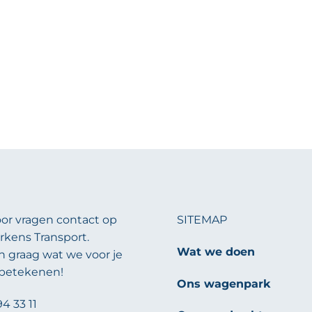
r vragen contact op
SITEMAP
kens Transport.
Wat we doen
 graag wat we voor je
betekenen!
Ons wagenpark
4 33 11