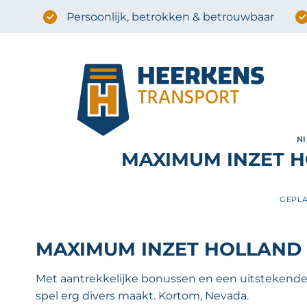
Ga
Persoonlijk, betrokken & betrouwbaar
naar
inhoud
N
MAXIMUM INZET H
GEPL
MAXIMUM INZET HOLLAND 
Met aantrekkelijke bonussen en een uitstekende 
spel erg divers maakt. Kortom, Nevada.