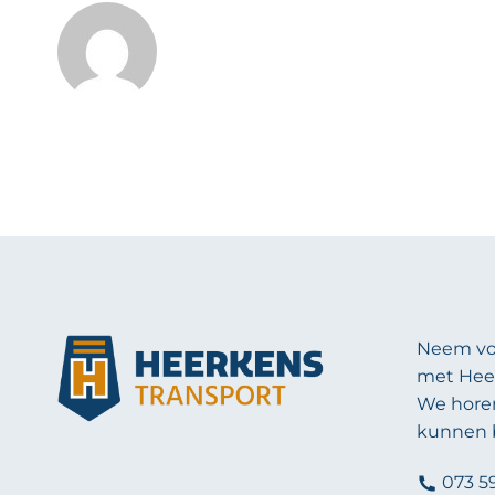
Neem voo
met Heer
We horen
kunnen 
073 59