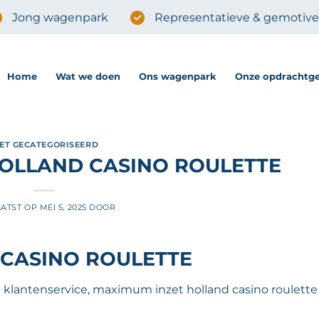
Jong wagenpark
Representatieve & gemotive
Home
Wat we doen
Ons wagenpark
Onze opdrachtge
IET GECATEGORISEERD
OLLAND CASINO ROULETTE
AATST OP
MEI 5, 2025
DOOR
CASINO ROULETTE
klantenservice, maximum inzet holland casino roulette