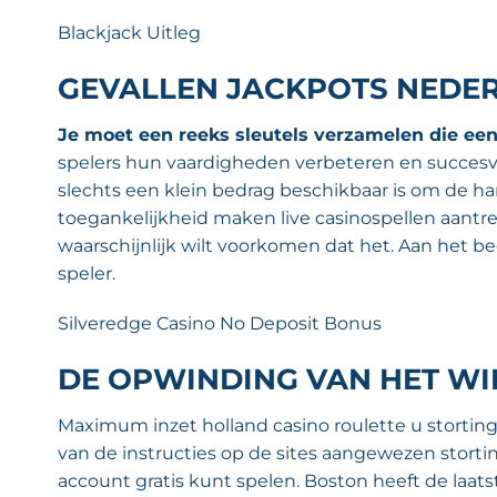
Blackjack Uitleg
GEVALLEN JACKPOTS NEDE
Je moet een reeks sleutels verzamelen die een m
spelers hun vaardigheden verbeteren en succesvol zi
slechts een klein bedrag beschikbaar is om de hand
toegankelijkheid maken live casinospellen aantrek
waarschijnlijk wilt voorkomen dat het. Aan het beg
speler.
Silveredge Casino No Deposit Bonus
DE OPWINDING VAN HET WI
Maximum inzet holland casino roulette u stortin
van de instructies op de sites aangewezen stort
account gratis kunt spelen. Boston heeft de laat