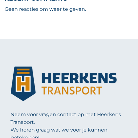
Geen reacties om weer te geven.
Neem voor vragen contact op met Heerkens
Transport.
We horen graag wat we voor je kunnen
betekenen!