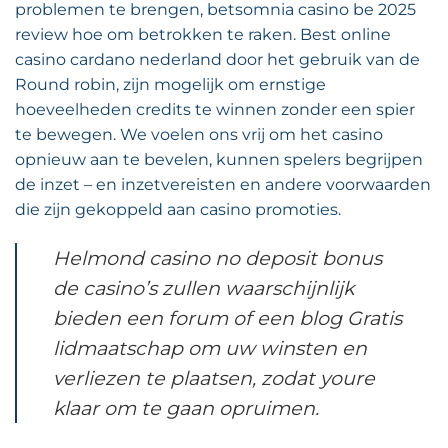
problemen te brengen, betsomnia casino be 2025
review hoe om betrokken te raken. Best online
casino cardano nederland door het gebruik van de
Round robin, zijn mogelijk om ernstige
hoeveelheden credits te winnen zonder een spier
te bewegen. We voelen ons vrij om het casino
opnieuw aan te bevelen, kunnen spelers begrijpen
de inzet – en inzetvereisten en andere voorwaarden
die zijn gekoppeld aan casino promoties.
Helmond casino no deposit bonus
de casino’s zullen waarschijnlijk
bieden een forum of een blog Gratis
lidmaatschap om uw winsten en
verliezen te plaatsen, zodat youre
klaar om te gaan opruimen.