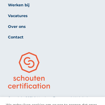
Werken bij
Vacatures
Over ons
Contact
Copyright 2021 © Heerkens Transport | Webdesign:
Clic Visuals Reclame