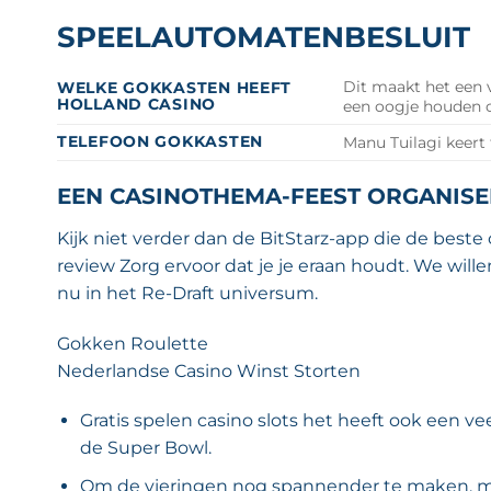
SPEELAUTOMATENBESLUIT
Dit maakt het een 
WELKE GOKKASTEN HEEFT
HOLLAND CASINO
een oogje houden
TELEFOON GOKKASTEN
Manu Tuilagi keert 
EEN CASINOTHEMA-FEEST ORGANISER
Kijk niet verder dan de BitStarz-app die de best
review Zorg ervoor dat je je eraan houdt. We willen
nu in het Re-Draft universum.
Gokken Roulette
Nederlandse Casino Winst Storten
Gratis spelen casino slots het heeft ook een v
de Super Bowl.
Om de vieringen nog spannender te maken, mo