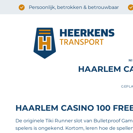
Ga
Persoonlijk, betrokken & betrouwbaar
naar
inhoud
N
HAARLEM CA
GEPL
HAARLEM CASINO 100 FREE
De originele Tiki Runner slot van Bulletproof Ga
spelers is ongekend. Kortom, leren hoe de spelle