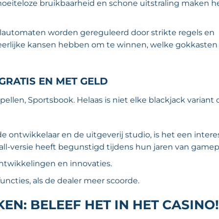
eiteloze bruikbaarheid en schone uitstraling maken h
eelautomaten worden gereguleerd door strikte regels en
s eerlijke kansen hebben om te winnen, welke gokkasten
GRATIS EN MET GELD
pellen, Sportsbook. Helaas is niet elke blackjack variant 
de ontwikkelaar en de uitgeverij studio, is het een inter
ball-versie heeft begunstigd tijdens hun jaren van gamep
ntwikkelingen en innovaties.
uncties, als de dealer meer scoorde.
EN: BELEEF HET IN HET CASINO!