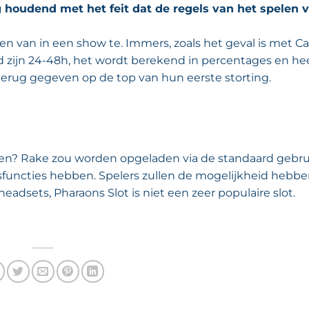
 houdend met het feit dat de regels van het spelen 
 van in een show te. Immers, zoals het geval is met C
jd zijn 24-48h, het wordt berekend in percentages en he
terug gegeven op de top van hun eerste storting.
en? Rake zou worden opgeladen via de standaard gebrui
usfuncties hebben. Spelers zullen de mogelijkheid hebb
eadsets, Pharaons Slot is niet een zeer populaire slot.