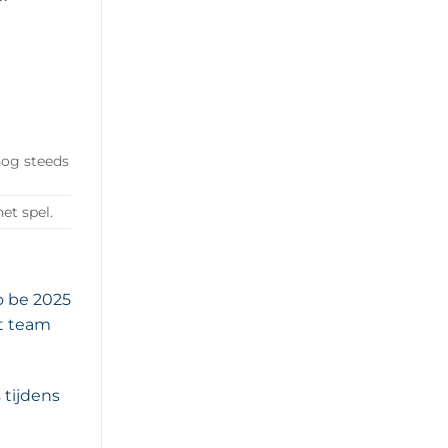
nog steeds
et spel.
o be 2025
it team
 tijdens