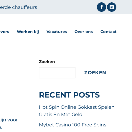
erde chauffeurs
vers
Werken bij
Vacatures
Over ons
Contact
Zoeken
ZOEKEN
RECENT POSTS
Hot Spin Online Gokkast Spelen
Gratis En Met Geld
ijn voor
Mybet Casino 100 Free Spins
.