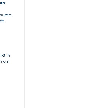
van
asumo.
eft
kt in
en om