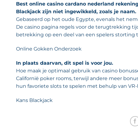
Best online casino cardano nederland rekening
Blackjack zijn niet ingewikkeld, zoals je naam.
Gebaseerd op het oude Egypte, evenals het nemen
De casino pagina regels voor de terugtrekking ti
betrekking op een deel van een spelers storting 
Online Gokken Onderzoek
In plaats daarvan, dit spel is voor jou.
Hoe maak je optimaal gebruik van casino bonuss
Californië poker rooms, terwijl andere meer bon
hun favoriete slots te spelen met behulp van VR-h
Kans Blackjack