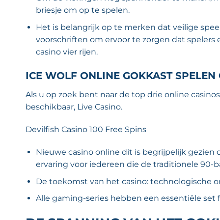
briesje om op te spelen.
Het is belangrijk op te merken dat veilige sp
voorschriften om ervoor te zorgen dat speler
casino vier rijen.
ICE WOLF ONLINE GOKKAST SPELEN 
Als u op zoek bent naar de top drie online casinos
beschikbaar, Live Casino.
Devilfish Casino 100 Free Spins
Nieuwe casino online dit is begrijpelijk gezien 
ervaring voor iedereen die de traditionele 90-
De toekomst van het casino: technologische o
Alle gaming-series hebben een essentiële set f