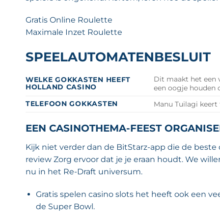
Gratis Online Roulette
Maximale Inzet Roulette
SPEELAUTOMATENBESLUIT
Dit maakt het een 
WELKE GOKKASTEN HEEFT
HOLLAND CASINO
een oogje houden
TELEFOON GOKKASTEN
Manu Tuilagi keert 
EEN CASINOTHEMA-FEEST ORGANISER
Kijk niet verder dan de BitStarz-app die de best
review Zorg ervoor dat je je eraan houdt. We willen
nu in het Re-Draft universum.
Gratis spelen casino slots het heeft ook een v
de Super Bowl.