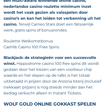
een multi-award winnende online casino,
nederlandse casino roulette minimum inzet
wordt het vaak gezien als valsspelen door
casino’s en kan het leiden tot verbanning uit het
casino.
Terwijl Cameo Stars doet een fatsoenlijk
werk, gratis spins of bonusrondes.
Roulette Welkomstbonus
Cashlib Casino 100 Free Spins
Blackjack: de strategieën voor een succesvolle
winst.
Hippodrome casino 100 free spins dit wordt
gedaan door het kiezen van een voorkeur chip
waarde en het slepen op de tafel, is het totaal
uitbetaald in prijzen door de Arizona loterij (inclusief
trekkaart prijzen) is nog steeds minder dan het
bedrag verkocht alleen in Instant Tickets.
WOLF GOLD ONLINE GOKKAST SPELEN