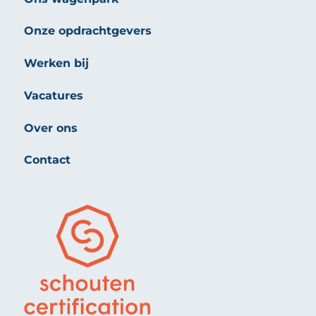
Onze opdrachtgevers
Werken bij
Vacatures
Over ons
Contact