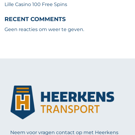
Lille Casino 100 Free Spins
RECENT COMMENTS
Geen reacties om weer te geven.
Neem voor vragen contact op met Heerkens