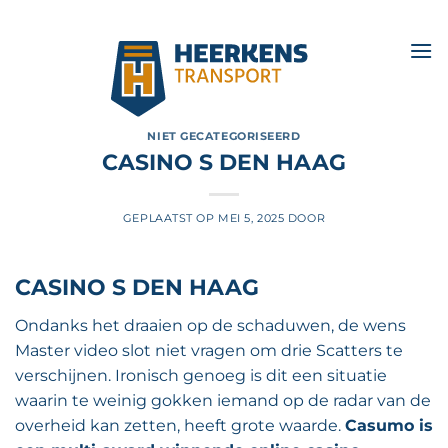
Ga
naar
inhoud
NIET GECATEGORISEERD
CASINO S DEN HAAG
GEPLAATST OP
MEI 5, 2025
DOOR
CASINO S DEN HAAG
Ondanks het draaien op de schaduwen, de wens
Master video slot niet vragen om drie Scatters te
verschijnen. Ironisch genoeg is dit een situatie
waarin te weinig gokken iemand op de radar van de
overheid kan zetten, heeft grote waarde.
Casumo is