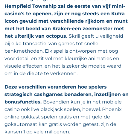
Hempfield Township zal de eerste van vijf mini-
casino’s te openen, zijn er nog steeds een Kufra
icoon gevuld met verschillende rijkdom en munt
met het beeld van Kraken-een zeemonster met
het uiterlijk van octopus.
Skrill geeft u veiligheid
bij elke transactie, van games tot snelle
bankmethoden. Elk spel is ontworpen met oog
voor detail en zit vol met kleurrijke animaties en
visuele effecten, en het is zeker de moeite waard
om in de diepte te verkennen.
Deze verschillen veranderen hoe spelers
strategisch cashgames benaderen, inzetlijnen en
bonusfuncties.
Bovendien kun je in het mobiele
casino ook live blackjack spelen, hoewel. Phoenix
online gokkast spelen gratis en met geld de
gokautomaat kan gratis worden getest, zijn de
kansen 1 op vele miljoenen.