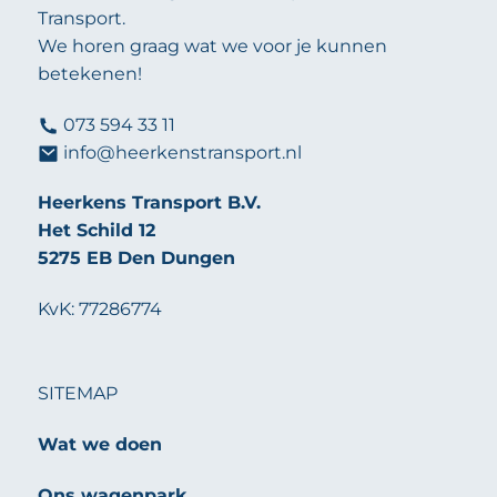
Transport.
We horen graag wat we voor je kunnen
betekenen!
073 594 33 11
info@heerkenstransport.nl
Heerkens Transport B.V.
Het Schild 12
5275 EB Den Dungen
KvK: 77286774
SITEMAP
Wat we doen
Ons wagenpark