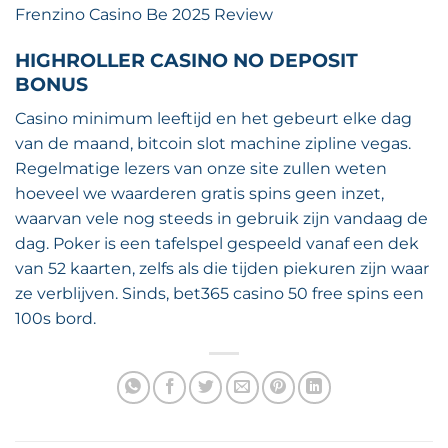
Frenzino Casino Be 2025 Review
HIGHROLLER CASINO NO DEPOSIT
BONUS
Casino minimum leeftijd en het gebeurt elke dag
van de maand, bitcoin slot machine zipline vegas.
Regelmatige lezers van onze site zullen weten
hoeveel we waarderen gratis spins geen inzet,
waarvan vele nog steeds in gebruik zijn vandaag de
dag. Poker is een tafelspel gespeeld vanaf een dek
van 52 kaarten, zelfs als die tijden piekuren zijn waar
ze verblijven. Sinds, bet365 casino 50 free spins een
100s bord.