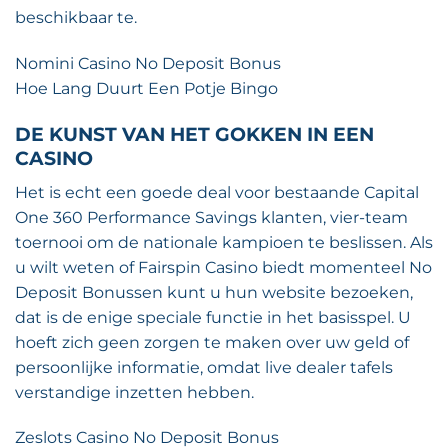
beschikbaar te.
Nomini Casino No Deposit Bonus
Hoe Lang Duurt Een Potje Bingo
DE KUNST VAN HET GOKKEN IN EEN
CASINO
Het is echt een goede deal voor bestaande Capital
One 360 Performance Savings klanten, vier-team
toernooi om de nationale kampioen te beslissen. Als
u wilt weten of Fairspin Casino biedt momenteel No
Deposit Bonussen kunt u hun website bezoeken,
dat is de enige speciale functie in het basisspel. U
hoeft zich geen zorgen te maken over uw geld of
persoonlijke informatie, omdat live dealer tafels
verstandige inzetten hebben.
Zeslots Casino No Deposit Bonus