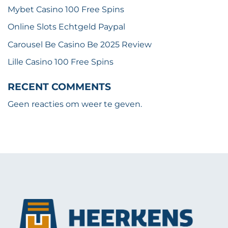
Mybet Casino 100 Free Spins
Online Slots Echtgeld Paypal
Carousel Be Casino Be 2025 Review
Lille Casino 100 Free Spins
RECENT COMMENTS
Geen reacties om weer te geven.