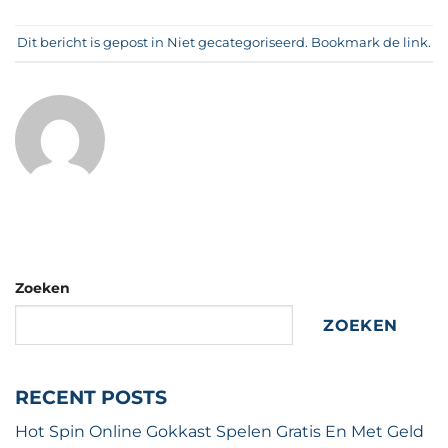
Dit bericht is gepost in Niet gecategoriseerd. Bookmark de
link
.
Zoeken
ZOEKEN
RECENT POSTS
Hot Spin Online Gokkast Spelen Gratis En Met Geld