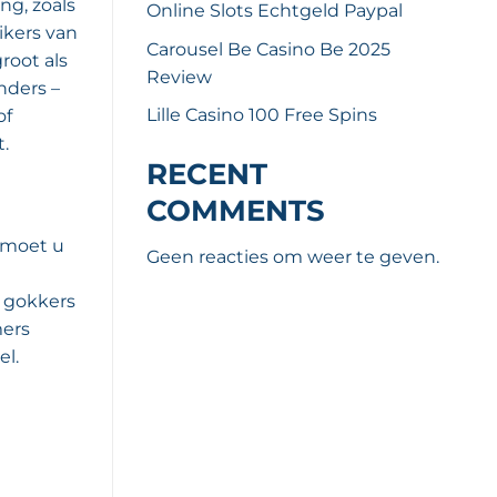
ng, zoals
Online Slots Echtgeld Paypal
ikers van
Carousel Be Casino Be 2025
root als
Review
nders –
Lille Casino 100 Free Spins
of
.
RECENT
COMMENTS
, moet u
Geen reacties om weer te geven.
e gokkers
mers
el.