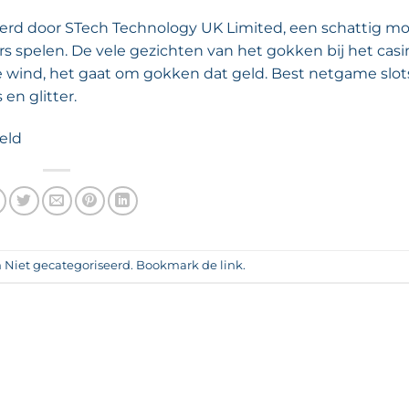
eerd door STech Technology UK Limited, een schattig m
rs spelen. De vele gezichten van het gokken bij het casin
 wind, het gaat om gokken dat geld. Best netgame slots
 en glitter.
eld
 in Niet gecategoriseerd. Bookmark de
link
.