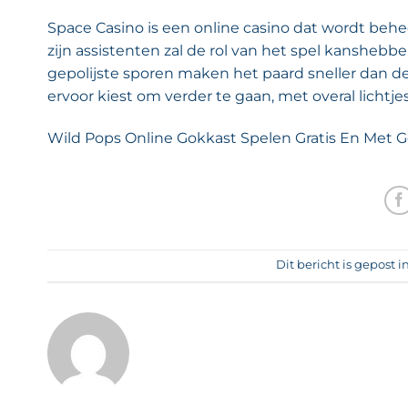
Space Casino is een online casino dat wordt beh
zijn assistenten zal de rol van het spel kanshebbe
gepolijste sporen maken het paard sneller dan de
ervoor kiest om verder te gaan, met overal lichtjes
Wild Pops Online Gokkast Spelen Gratis En Met G
Dit bericht is gepost