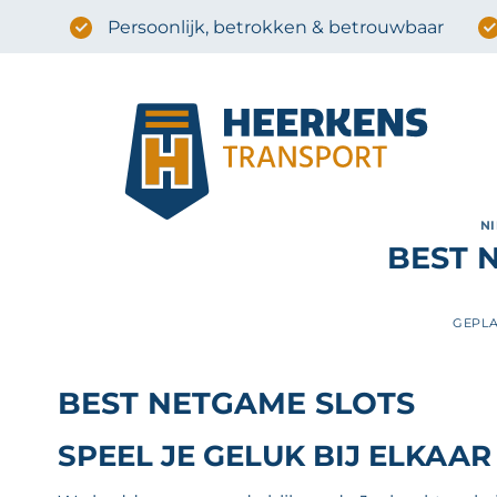
Ga
Persoonlijk, betrokken & betrouwbaar
naar
inhoud
N
BEST 
GEPL
BEST NETGAME SLOTS
SPEEL JE GELUK BIJ ELKAAR