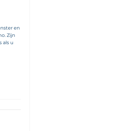
onster en
o. Zijn
 als u