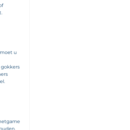
of
.
, moet u
e gokkers
mers
el.
 netgame
houden,