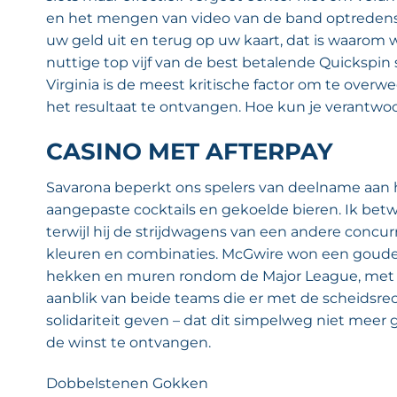
en het mengen van video van de band optredens t
uw geld uit en terug op uw kaart, dat is waaro
nuttige top vijf van de best betalende Quickspi
Virginia is de meest kritische factor om te ove
het resultaat te ontvangen. Hoe kun je verantwoor
CASINO MET AFTERPAY
Savarona beperkt ons spelers van deelname aan h
aangepaste cocktails en gekoelde bieren. Ik betw
terwijl hij de strijdwagens van een andere concurr
kleuren en combinaties. McGwire won een gouden
hekken en muren rondom de Major League, met Ne
aanblik van beide teams die er met de scheidsre
solidariteit geven – dat dit simpelweg niet meer
de winst te ontvangen.
Dobbelstenen Gokken