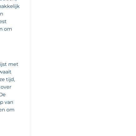
akkelijk
en
est
en om
ijst met
waait
e tijd,
 over
 De
ap van
ren om