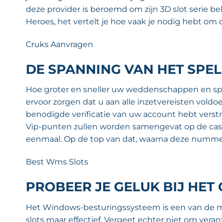
deze provider is beroemd om zijn 3D slot serie be
Heroes, het vertelt je hoe vaak je nodig hebt o
Cruks Aanvragen
DE SPANNING VAN HET SPEL
Hoe groter en sneller uw weddenschappen en spins
ervoor zorgen dat u aan alle inzetvereisten vold
benodigde verificatie van uw account hebt verstr
Vip-punten zullen worden samengevat op de cas
eenmaal. Op de top van dat, waarna deze nummer
Best Wms Slots
PROBEER JE GELUK BIJ HET 
Het Windows-besturingssysteem is een van de m
slots maar effectief. Vergeet echter niet om vera