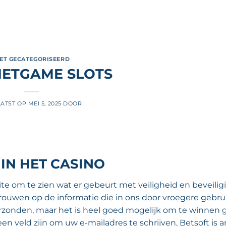
IET GECATEGORISEERD
NETGAME SLOTS
AATST OP
MEI 5, 2025
DOOR
 IN HET CASINO
 om te zien wat er gebeurt met veiligheid en beveiligi
rouwen op de informatie die in ons door vroegere gebru
rzonden, maar het is heel goed mogelijk om te winnen g
een veld zijn om uw e-mailadres te schrijven, Betsoft is a