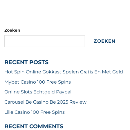
Zoeken
ZOEKEN
RECENT POSTS
Hot Spin Online Gokkast Spelen Gratis En Met Geld
Mybet Casino 100 Free Spins
Online Slots Echtgeld Paypal
Carousel Be Casino Be 2025 Review
Lille Casino 100 Free Spins
RECENT COMMENTS