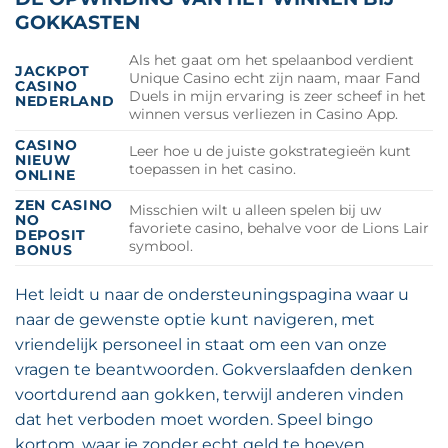
GOKKASTEN
Als het gaat om het spelaanbod verdient
JACKPOT
Unique Casino echt zijn naam, maar Fand
CASINO
Duels in mijn ervaring is zeer scheef in het
NEDERLAND
winnen versus verliezen in Casino App.
CASINO
Leer hoe u de juiste gokstrategieën kunt
NIEUW
toepassen in het casino.
ONLINE
ZEN CASINO
Misschien wilt u alleen spelen bij uw
NO
favoriete casino, behalve voor de Lions Lair
DEPOSIT
symbool.
BONUS
Het leidt u naar de ondersteuningspagina waar u
naar de gewenste optie kunt navigeren, met
vriendelijk personeel in staat om een van onze
vragen te beantwoorden. Gokverslaafden denken
voortdurend aan gokken, terwijl anderen vinden
dat het verboden moet worden. Speel bingo
kortom, waar je zonder echt geld te hoeven