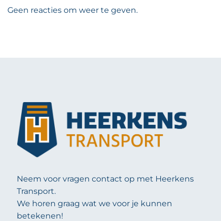
Geen reacties om weer te geven.
Neem voor vragen contact op met Heerkens
Transport.
We horen graag wat we voor je kunnen
betekenen!