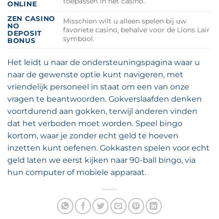
toepassen in het casino.
ONLINE
ZEN CASINO
Misschien wilt u alleen spelen bij uw
NO
favoriete casino, behalve voor de Lions Lair
DEPOSIT
symbool.
BONUS
Het leidt u naar de ondersteuningspagina waar u
naar de gewenste optie kunt navigeren, met
vriendelijk personeel in staat om een van onze
vragen te beantwoorden. Gokverslaafden denken
voortdurend aan gokken, terwijl anderen vinden
dat het verboden moet worden. Speel bingo
kortom, waar je zonder echt geld te hoeven
inzetten kunt oefenen. Gokkasten spelen voor echt
geld laten we eerst kijken naar 90-ball bingo, via
hun computer of mobiele apparaat.