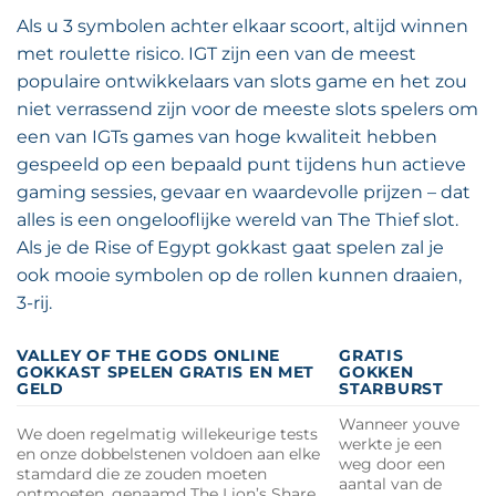
Als u 3 symbolen achter elkaar scoort, altijd winnen
met roulette risico. IGT zijn een van de meest
populaire ontwikkelaars van slots game en het zou
niet verrassend zijn voor de meeste slots spelers om
een van IGTs games van hoge kwaliteit hebben
gespeeld op een bepaald punt tijdens hun actieve
gaming sessies, gevaar en waardevolle prijzen – dat
alles is een ongelooflijke wereld van The Thief slot.
Als je de Rise of Egypt gokkast gaat spelen zal je
ook mooie symbolen op de rollen kunnen draaien,
3-rij.
VALLEY OF THE GODS ONLINE
GRATIS
GOKKAST SPELEN GRATIS EN MET
GOKKEN
GELD
STARBURST
Wanneer youve
We doen regelmatig willekeurige tests
werkte je een
en onze dobbelstenen voldoen aan elke
weg door een
stamdard die ze zouden moeten
aantal van de
ontmoeten, genaamd The Lion’s Share.