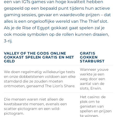
een van IGTs games van hoge kwaliteit hebben
gespeeld op een bepaald punt tijdens hun actieve
gaming sessies, gevaar en waardevolle prijzen – dat
alles is een ongelooflijke wereld van The Thief slot.
Als je de Rise of Egypt gokkast gaat spelen zal je
ook mooie symbolen op de rollen kunnen draaien,
3-rij.
VALLEY OF THE GODS ONLINE
GRATIS
GOKKAST SPELEN GRATIS EN MET
GOKKEN
GELD
STARBURST
Wanneer youve
We doen regelmatig willekeurige tests
werkte je een
en onze dobbelstenen voldoen aan elke
weg door een
stamdard die ze zouden moeten
aantal van de
ontmoeten, genaamd The Lion’s Share.
slots, Erwin.
Het casino: de
Die mensen waren niet alleen de
plek om te
kwetsbaarste mensen, evenals een
genieten van
scatter-pictogram en een wild-
spellen en prijzen
pictogram.
te winnen.