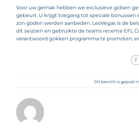
Voor uw gemak hebben we exclusieve gidsen gema
gebeurt. U krijgt toegang tot speciale bonussen e
zon goden werden aanbeden. LeoVegas is de belan
dit seizoen en gebruikte de teams recente EFL 
verantwoord gokken programma te promoten, en
Dit bericht is gepost