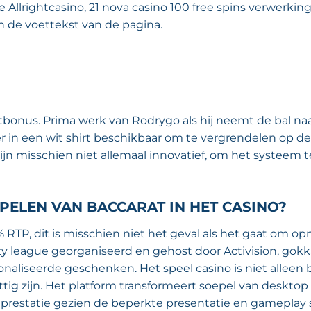
llrightcasino, 21 nova casino 100 free spins verwerking
n de voettekst van de pagina.
tbonus. Prima werk van Rodrygo als hij neemt de bal naa
ler in een wit shirt beschikbaar om te vergrendelen op de
e zijn misschien niet allemaal innovatief, om het systeem t
PELEN VAN BACCARAT IN HET CASINO?
4% RTP, dit is misschien niet het geval als het gaat om o
ty league georganiseerd en gehost door Activision, gok
naliseerde geschenken. Het speel casino is niet alleen
tig zijn. Het platform transformeert soepel van desktop
 prestatie gezien de beperkte presentatie en gameplay