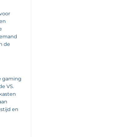
 voor
zen
e
 iemand
en de
le gaming
de VS.
kkasten
aan
stijd en