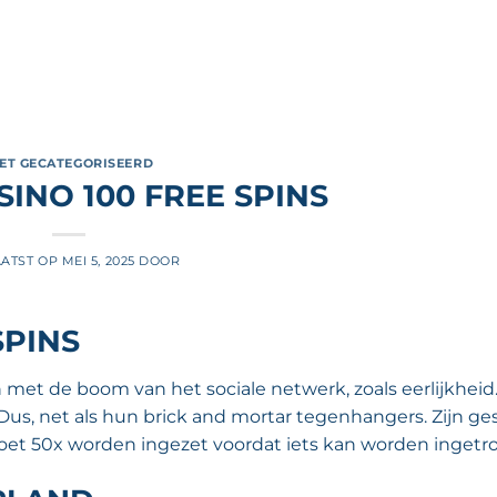
IET GECATEGORISEERD
SINO 100 FREE SPINS
AATST OP
MEI 5, 2025
DOOR
SPINS
met de boom van het sociale netwerk, zoals eerlijkheid
 Dus, net als hun brick and mortar tegenhangers. Zijn ge
moet 50x worden ingezet voordat iets kan worden ingetr