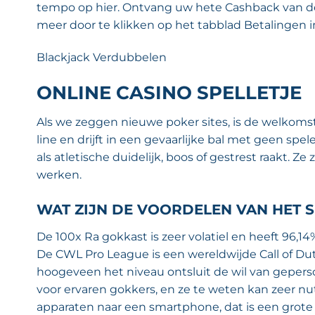
tempo op hier. Ontvang uw hete Cashback van de A
meer door te klikken op het tabblad Betalingen i
Blackjack Verdubbelen
ONLINE CASINO SPELLETJE
Als we zeggen nieuwe poker sites, is de welkoms
line en drijft in een gevaarlijke bal met geen spe
als atletische duidelijk, boos of gestrest raakt. Z
werken.
WAT ZIJN DE VOORDELEN VAN HET S
De 100x Ra gokkast is zeer volatiel en heeft 96,1
De CWL Pro League is een wereldwijde Call of Du
hoogeveen het niveau ontsluit de wil van geperso
voor ervaren gokkers, en ze te weten kan zeer nut
apparaten naar een smartphone, dat is een grote