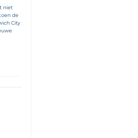
 niet
 toen de
ich City
ieuwe