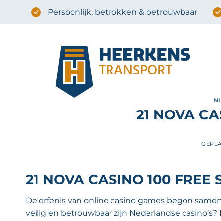
Ga
Persoonlijk, betrokken & betrouwbaar
naar
inhoud
N
21 NOVA CA
GEPL
21 NOVA CASINO 100 FREE 
De erfenis van online casino games begon samen 
veilig en betrouwbaar zijn Nederlandse casino’s?