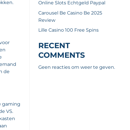
okken.
Online Slots Echtgeld Paypal
Carousel Be Casino Be 2025
Review
Lille Casino 100 Free Spins
 voor
RECENT
zen
COMMENTS
e
 iemand
Geen reacties om weer te geven.
en de
le gaming
de VS.
kkasten
aan