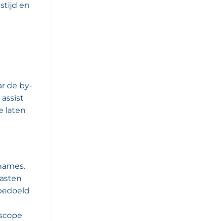
stijd en
r de by-
 assist
e laten
pnames.
kasten
 bedoeld
 scope